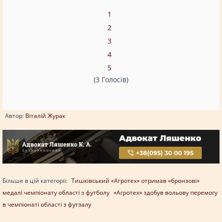
1
2
3
4
5
(3 Голосів)
Автор:
Віталій Журак
Більше в цій категорії:
Тишківський «Агротех» отримав «бронзові»
медалі чемпіонату області з футболу
«Агротех» здобув вольову перемогу
в чемпіонаті області з футзалу