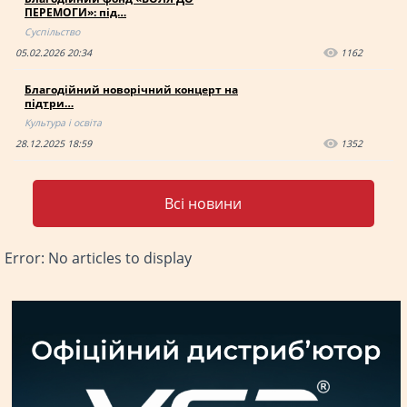
ПЕРЕМОГИ»: під…
Суспільство
05.02.2026 20:34
1162
Благодійний новорічний концерт на
підтри…
Культура і освіта
28.12.2025 18:59
1352
Всі новини
Error: No articles to display