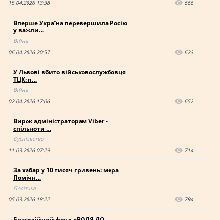
15.04.2026 13:38
666
Вперше Україна перевершила Росію
у важли…
Війна
06.04.2026 20:57
623
У Львові вбито військовослужбовця
ТЦК: п…
Війна
02.04.2026 17:06
652
Вирок адміністраторам Viber -
спільноти …
Суспільство
11.03.2026 07:29
714
За хабар у 10 тисяч гривень: мера
Помічн…
Політика
05.03.2026 18:22
794
Благодійний фонд «ВОЛЯ ДО