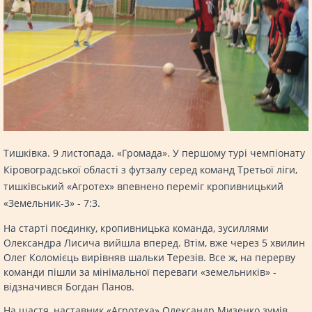
Тишківка. 9 листопада. «Громада». У першому турі чемпіонату
Кіровоградської області з футзалу серед команд Третьої ліги,
тишківський «Агротех» впевнено переміг кропивницький
«Земельник-3» - 7:3.
На старті поєдинку, кропивницька команда, зусиллями
Олександра Лисича вийшла вперед. Втім, вже через 5 хвилин
Олег Коломієць вирівняв шальки Терезів. Все ж, на перерву
команди пішли за мінімальної переваги «земельників» -
відзначився Богдан Панов.
На щастя, наставник «Агротеха» Олександр Мизенко зумів