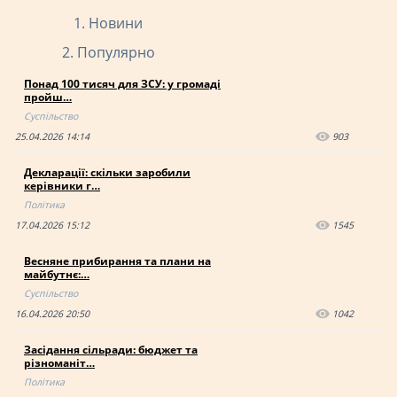
Новини
Популярно
Понад 100 тисяч для ЗСУ: у громаді
пройш…
Суспільство
25.04.2026 14:14
903
Декларації: скільки заробили
керівники г…
Політика
17.04.2026 15:12
1545
Весняне прибирання та плани на
майбутнє:…
Суспільство
16.04.2026 20:50
1042
Засідання сільради: бюджет та
різноманіт…
Політика