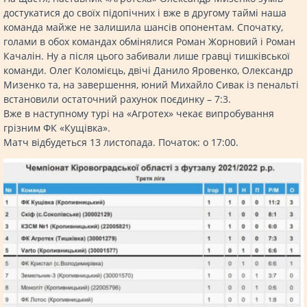
достукатися до своїх підопічних і вже в другому таймі наша
команда майже не залишила шансів опонентам. Спочатку,
голами в обох командах обмінялися Роман Жорновий і Роман
Качалін. Ну а після цього забивали лише гравці тишківської
команди. Олег Коломієць, двічі Данило Яровенко, Олександр
Мизенко та, на завершення, юний Михайло Сивак із пенальті
встановили остаточний рахунок поєдинку – 7:3.
Вже в наступному турі на «Агротех» чекає випробування
грізним ФК «Кущівка».
Матч відбудеться 13 листопада. Початок: о 17:00.