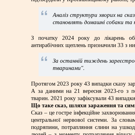
Аналіз структури хворих на ска
становлять домашні собаки та к
З початку 2024 року до лікарень обл
антирабічних щеплень призначили 33 з ни
За останній тиждень зареєстров
тваринами".
Протягом 2023 року 43 випадки сказу за
А за даними на 21 вересня 2023-го з по
тварин. 2021 року зафіксували 43 випадки 
Що таке сказ, шляхи зараження та си
Сказ – це гостре інфекційне захворюванн
центральної нервової системи. За слова
подряпини, потрапляння слини на ушкодж
людей – з моменту потрапляння вірусу в