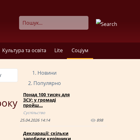
Культура та освіта
Lite
Соціум
Новини
у
Популярно
Понад 100 тисяч для
року
ЗСУ: у громаді
пройш…
Суспільство
25.04.2026 14:14
898
Декларації: скільки
заробили керівники