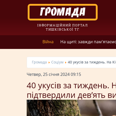
ІНФОРМАЦІЙНИЙ ПОРТАЛ
ТИШКІВСЬКОЇ ТГ
Війна
На щиті: завжди пам'ятаєм
Громада
Соціум
40 укусів за тиждень. На 
Четвер, 25 січня 2024 09:15
40 укусів за тиждень.
підтвердили дев’ять ви