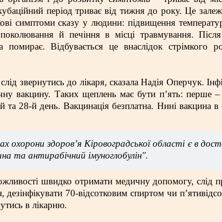
кубаційний період триває від тижня до року. Це залеж
ткові симптоми сказу у людини: підвищення температур
, поколювання й печіння в місці травмування. Післ
а помирає. Відбувається це внаслідок стрімкого р
лід звернутись до лікаря, сказала Надія Оперчук. Інф
ічну вакцину. Таких щеплень має бути п’ять: перше –
-й та 28-й день. Вакцинація безплатна. Нині вакцина в 
ах охорони здоров’я Кіровоградської області є в дос
ина та антирабічний імуноглобулін".
ожливості швидко отримати медичну допомогу, слід 
 дезінфікувати 70-відсотковим спиртом чи п’ятивідс
утись в лікарню.