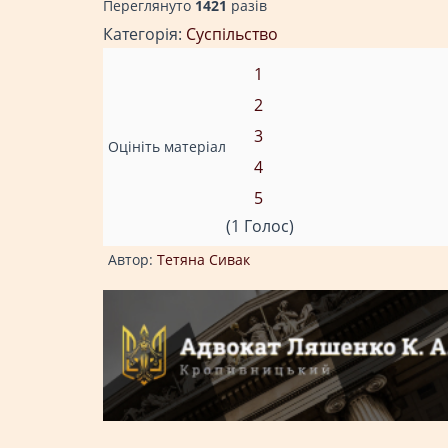
Переглянуто
1421
разiв
Категорія:
Суспільство
1
2
3
Оцініть матеріал
4
5
(1 Голос)
Автор:
Тетяна Сивак