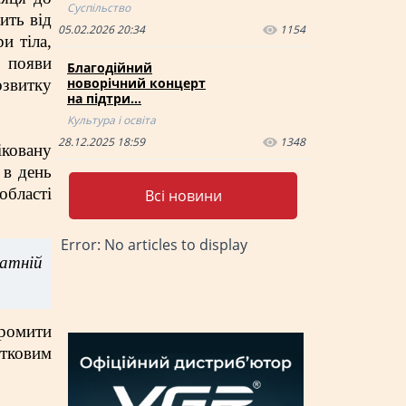
Суспільство
ить від
05.02.2026 20:34
1154
и тіла,
я появи
Благодійний
новорічний концерт
озвитку
на підтри…
Культура і освіта
28.12.2025 18:59
1348
іковану
 в день
області
Всі новини
Error: No articles to display
татній
промити
отковим