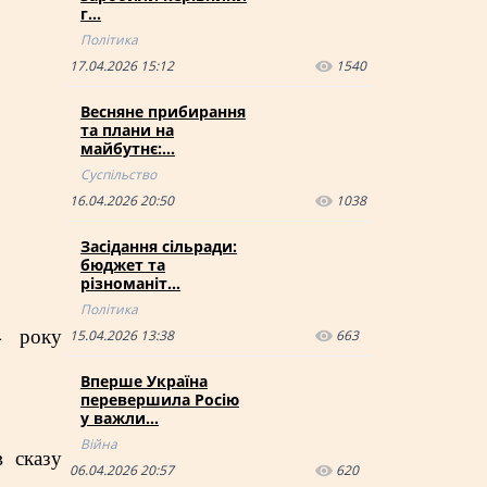
г…
Політика
17.04.2026 15:12
1540
Весняне прибирання
та плани на
майбутнє:…
Суспільство
16.04.2026 20:50
1038
Засідання сільради:
бюджет та
різноманіт…
Політика
4 року
15.04.2026 13:38
663
Вперше Україна
перевершила Росію
у важли…
Війна
в сказу
06.04.2026 20:57
620