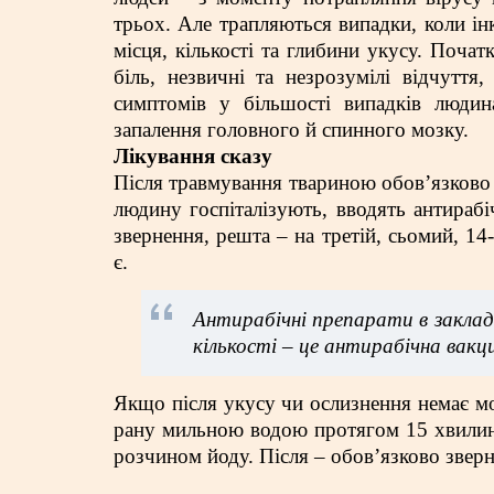
трьох. Але трапляються випадки, коли ін
місця, кількості та глибини укусу. Поча
біль, незвичні та незрозумілі відчуття
симптомів у більшості випадків людин
запалення головного й спинного мозку.
Лікування сказу
Після травмування твариною обов’язково с
людину госпіталізують, вводять антираб
звернення, решта – на третій, сьомий, 14
є.
Антирабічні препарати в заклад
кількості – це антирабічна вакц
Якщо після укусу чи ослизнення немає м
рану мильною водою протягом 15 хвилин,
розчином йоду. Після – обов’язково зверн