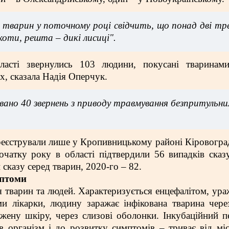
з тварин у поточному році свідчить, що понад дві т
оти, решта – дикі лисиці".
асті звернулись 103 людини, покусані тваринами
х, сказала Надія Оперчук.
ано 40 звернень з приводу травмування безпритульн
реєстрували лише у Кропивницькому районі Кіровогр
чатку року в області підтвердили 56 випадків сказ
сказу серед тварин, 2020-го – 82.
мптоми
я тварин та людей. Характеризується енцефалітом, ур
ми лікарки, людину заражає інфікована тварина чере
ену шкіру, через слизові оболонки. Інкубаційний п
 організм і до розвитку симптомів – триває від мі