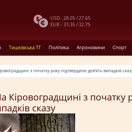
USD -
28.05 /
27.65
EUR -
33.35 /
32.75
о
Тишківська ТГ
Політика
Агроновини
Спорт
Кіровоградщині з початку року підтвердили дев’ять випадків сказ
 На Кіровоградщині з початку 
падків сказу