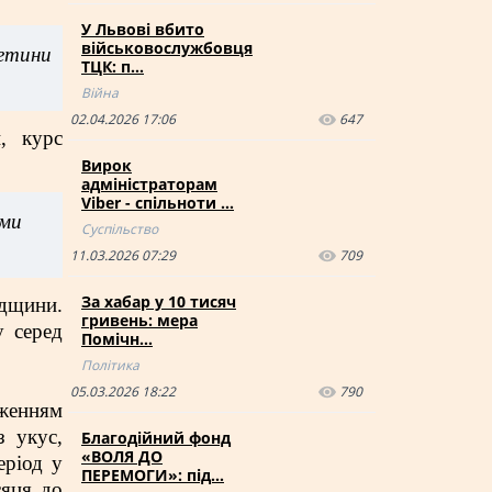
У Львові вбито
військовослужбовця
ретини
ТЦК: п…
Війна
02.04.2026 17:06
647
, курс
Вирок
адміністраторам
Viber - спільноти …
ими
Суспільство
11.03.2026 07:29
709
За хабар у 10 тисяч
адщини.
гривень: мера
у серед
Помічн…
Політика
05.03.2026 18:22
790
аженням
з укус,
Благодійний фонд
«ВОЛЯ ДО
еріод у
ПЕРЕМОГИ»: під…
сяця до