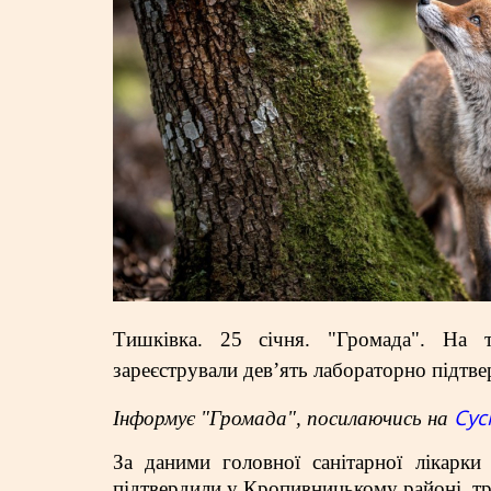
Тишківка. 25 січня. "Громада". На т
зареєстрували дев’ять лабораторно підтве
Сус
Інформує "Громада", посилаючись на
За даними головної санітарної лікарки
підтвердили у Кропивницькому районі, тр