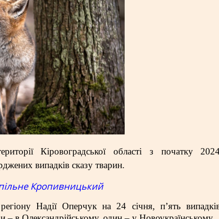
ериторії Кіровоградської області з початку 202
рджених випадків сказу тварин.
пільне Кропивницький
 регіону Надії Оперчук на 24 січня, п’ять випадкі
и – в Олександрійському, один – у Новоукраїнському.