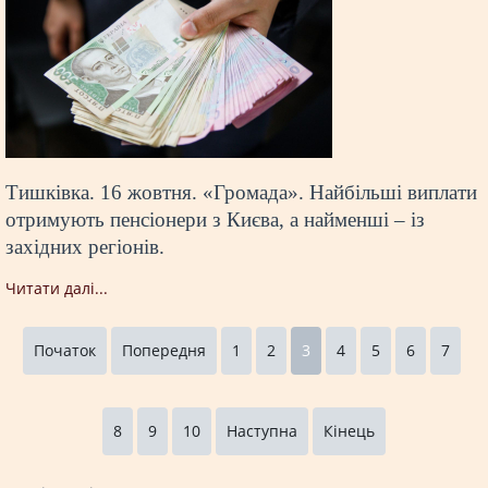
Тишківка. 16 жовтня. «Громада». Найбільші виплати
отримують пенсіонери з Києва, а найменші – із
західних регіонів.
Читати далi...
Початок
Попередня
1
2
3
4
5
6
7
8
9
10
Наступна
Кінець