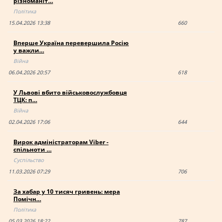
різноманіт…
Політика
15.04.2026 13:38
660
Вперше Україна перевершила Росію
у важли…
Війна
06.04.2026 20:57
618
У Львові вбито військовослужбовця
ТЦК: п…
Війна
02.04.2026 17:06
644
Вирок адміністраторам Viber -
спільноти …
Суспільство
11.03.2026 07:29
706
За хабар у 10 тисяч гривень: мера
Помічн…
Політика
05.03.2026 18:22
787