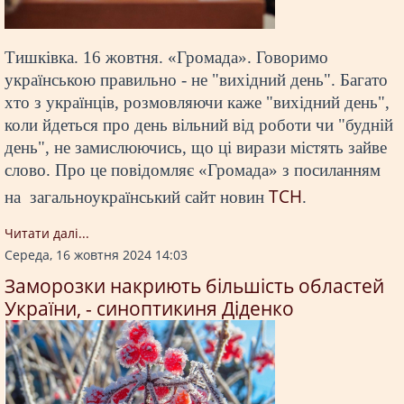
Тишківка. 16 жовтня. «Громада». Говоримо
українською правильно - не "вихідний день". Багато
хто з українців, розмовляючи каже "вихідний день",
коли йдеться про день вільний від роботи чи "будній
день", не замислюючись, що ці вирази містять зайве
слово. Про це повідомляє «Громада» з посиланням
ТСН
на загальноукраїнський сайт новин
.
Читати далi...
Середа, 16 жовтня 2024 14:03
Заморозки накриють більшість областей
України, - синоптикиня Діденко