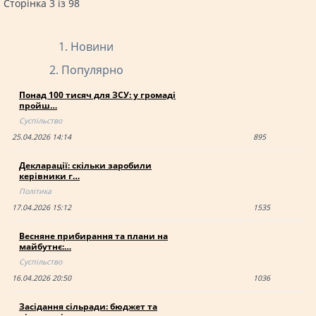
Сторінка 3 із 98
Новини
Популярно
Понад 100 тисяч для ЗСУ: у громаді
пройш…
Суспільство
25.04.2026 14:14
895
Декларації: скільки заробили
керівники г…
Політика
17.04.2026 15:12
1535
Весняне прибирання та плани на
майбутнє:…
Суспільство
16.04.2026 20:50
1036
Засідання сільради: бюджет та