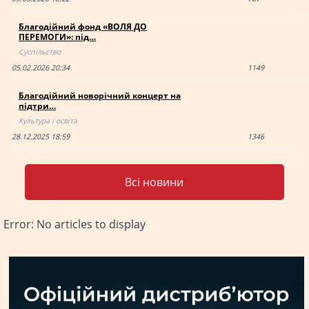
Благодійний фонд «ВОЛЯ ДО
ПЕРЕМОГИ»: під…
Суспільство
05.02.2026 20:34
1149
Благодійний новорічний концерт на
підтри…
Культура і освіта
28.12.2025 18:59
1346
Всі новини
Error: No articles to display