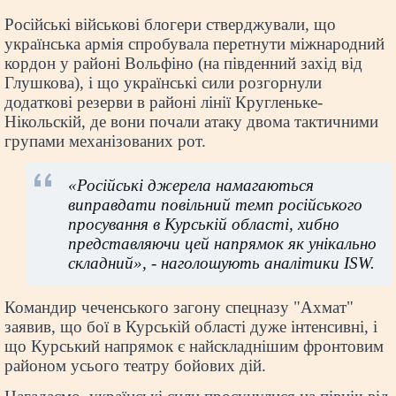
Російські військові блогери стверджували, що
українська армія спробувала перетнути міжнародний
кордон у районі Вольфіно (на південний захід від
Глушкова), і що українські сили розгорнули
додаткові резерви в районі лінії Кругленьке-
Нікольскій, де вони почали атаку двома тактичними
групами механізованих рот.
«Російські джерела намагаються
виправдати повільний темп російського
просування в Курській області, хибно
представляючи цей напрямок як унікально
складний», - наголошують аналітики ISW.
Командир чеченського загону спецназу "Ахмат"
заявив, що бої в Курській області дуже інтенсивні, і
що Курський напрямок є найскладнішим фронтовим
районом усього театру бойових дій.