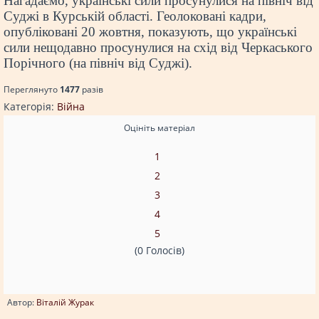
Нагадаємо, українські сили просунулися на північ від
Суджі в Курській області. Геолоковані кадри,
опубліковані 20 жовтня, показують, що українські
сили нещодавно просунулися на схід від Черкаського
Порічного (на північ від Суджі).
Переглянуто
1477
разiв
Категорія:
Війна
Оцініть матеріал
1
2
3
4
5
(0 Голосів)
Автор:
Віталій Журак