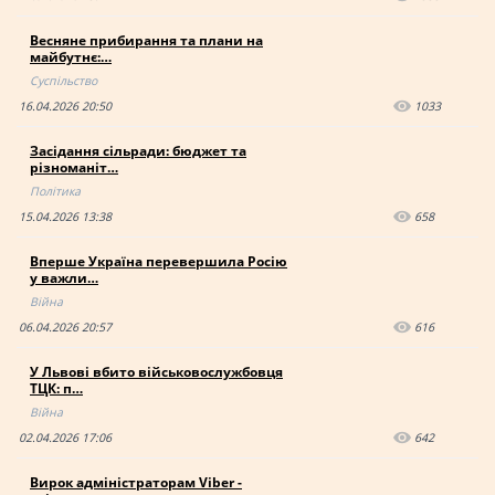
Весняне прибирання та плани на
майбутнє:…
Суспільство
16.04.2026 20:50
1033
Засідання сільради: бюджет та
різноманіт…
Політика
15.04.2026 13:38
658
Вперше Україна перевершила Росію
у важли…
Війна
06.04.2026 20:57
616
У Львові вбито військовослужбовця
ТЦК: п…
Війна
02.04.2026 17:06
642
Вирок адміністраторам Viber -