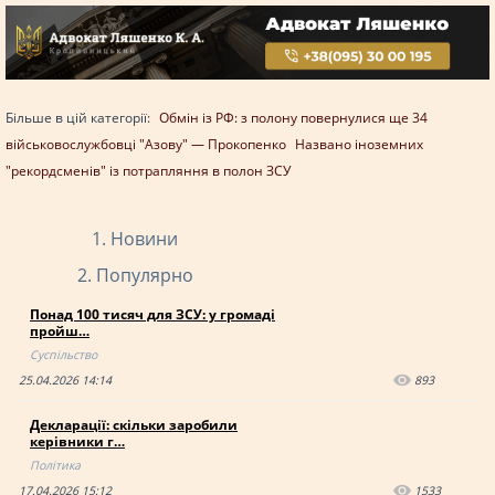
Більше в цій категорії:
Обмін із РФ: з полону повернулися ще 34
військовослужбовці "Азову" — Прокопенко
Названо іноземних
"рекордсменів" із потрапляння в полон ЗСУ
Новини
Популярно
Понад 100 тисяч для ЗСУ: у громаді
пройш…
Суспільство
25.04.2026 14:14
893
Декларації: скільки заробили
керівники г…
Політика
17.04.2026 15:12
1533