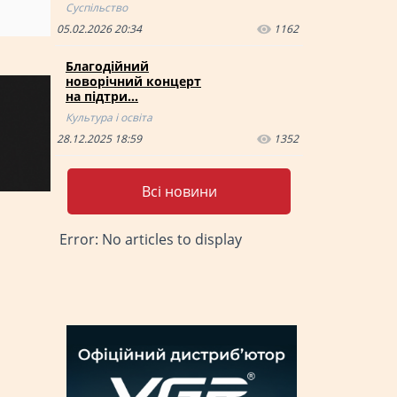
Суспільство
05.02.2026 20:34
1162
Благодійний
новорічний концерт
на підтри…
Культура і освіта
28.12.2025 18:59
1352
Всі новини
Error: No articles to display