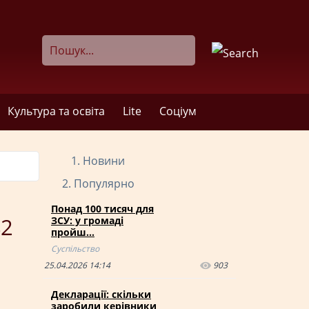
Культура та освіта
Lite
Соціум
Новини
Популярно
Понад 100 тисяч для
42
ЗСУ: у громаді
пройш…
Суспільство
25.04.2026 14:14
903
Декларації: скільки
заробили керівники