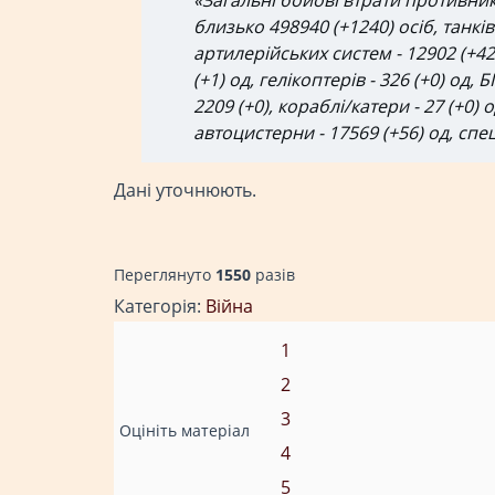
«Загальні бойові втрати противника
близько 498940 (+1240) осіб, танкі
артилерійських систем - 12902 (+42) 
(+1) од, гелікоптерів - 326 (+0) од
2209 (+0), кораблі/катери - 27 (+0) 
автоцистерни - 17569 (+56) од, спец
Дані уточнюють.
Переглянуто
1550
разiв
Категорія:
Війна
1
2
3
Оцініть матеріал
4
5