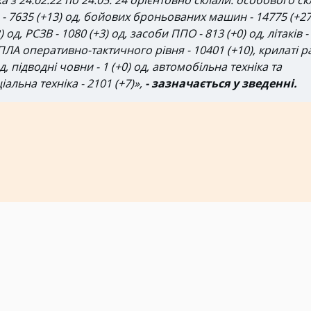
 з 24.02.22 по 24.05. 24 орієнтовно склали: особового ск
в - 7635 (+13) од, бойових броньованих машин - 14775 (+27
од, РСЗВ - 1080 (+3) од, засоби ППО - 813 (+0) од, літаків -
, БПЛА оперативно-тактичного рівня - 10401 (+10), крилаті р
од, підводні човни - 1 (+0) од, автомобільна техніка та
іальна техніка - 2101 (+7)»,
- зазначається у зведенні.