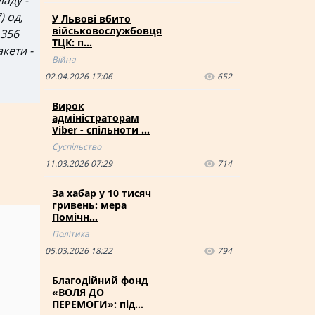
ладу -
) од,
У Львові вбито
військовослужбовця
 356
ТЦК: п…
акети -
Війна
02.04.2026 17:06
652
Вирок
адміністраторам
Viber - спільноти …
Суспільство
11.03.2026 07:29
714
За хабар у 10 тисяч
гривень: мера
Помічн…
Політика
05.03.2026 18:22
794
Благодійний фонд
«ВОЛЯ ДО
ПЕРЕМОГИ»: під…