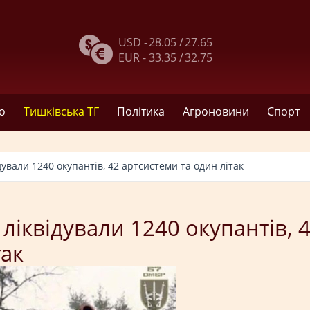
USD -
28.05 /
27.65
EUR -
33.35 /
32.75
о
Тишківська ТГ
Політика
Агроновини
Спорт
ували 1240 окупантів, 42 артсистеми та один літак
ліквідували 1240 окупантів, 
так