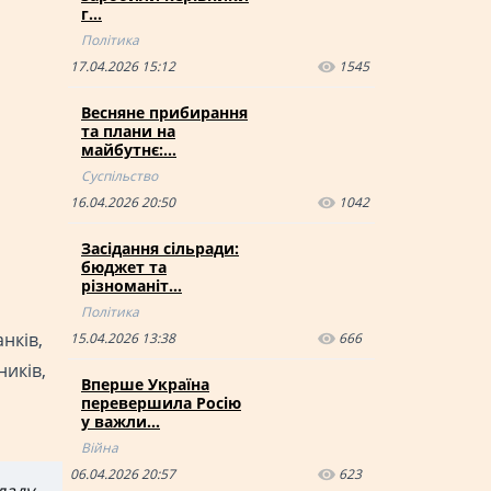
г…
Політика
17.04.2026 15:12
1545
Весняне прибирання
та плани на
майбутнє:…
Суспільство
16.04.2026 20:50
1042
Засідання сільради:
бюджет та
різноманіт…
Політика
нків,
15.04.2026 13:38
666
ників,
Вперше Україна
перевершила Росію
у важли…
Війна
06.04.2026 20:57
623