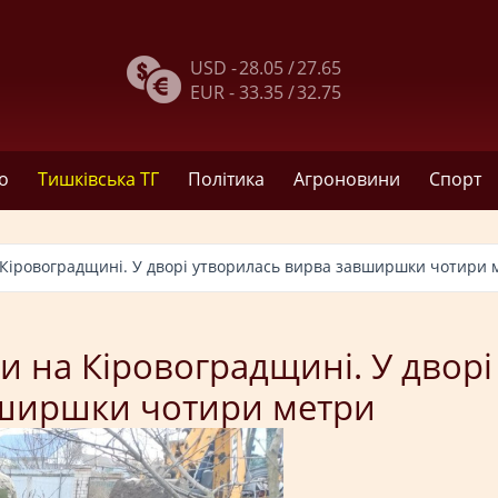
USD -
28.05 /
27.65
EUR -
33.35 /
32.75
о
Тишківська ТГ
Політика
Агроновини
Спорт
а Кіровоградщині. У дворі утворилась вирва завширшки чотири 
ки на Кіровоградщині. У дворі
вширшки чотири метри