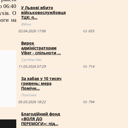
о 06:40
У Львові вбито
військовослужбовця
ухів. О
ТЦК: п…
воги на
Війна
02.04.2026 17:06
655
Вирок
адміністраторам
Viber - спільноти …
Суспільство
11.03.2026 07:29
714
За хабар у 10 тисяч
гривень: мера
Помічн…
Політика
05.03.2026 18:22
794
Благодійний фонд
«ВОЛЯ ДО
ПЕРЕМОГИ»: під…