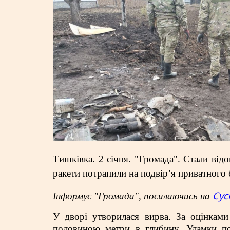
Тишківка. 2 січня. "Громада". Стали відо
ракети потрапили на подвір’я приватного
Сус
Інформує "Громада", посилаючись на
У дворі утворилася вирва. За оцінкам
половиною метри в глибину. Уламки по