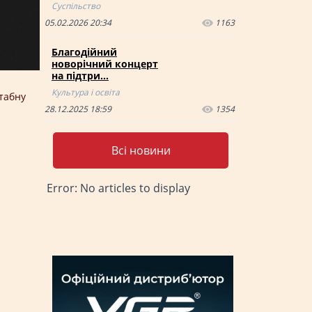
Суспільство
05.02.2026 20:34
1163
Благодійний
новорічний концерт
на підтри…
Культура і освіта
штабну
28.12.2025 18:59
1354
Всі новини
Error: No articles to display