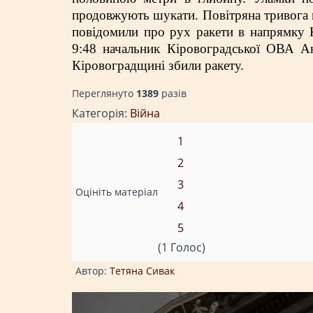
продовжують шукати. Повітряна тривога в 
повідомили про рух ракети в напрямку К
9:48 начальник Кіровоградської ОВА Ан
Кіровоградщині збили ракету.
Переглянуто
1389
разiв
Категорія:
Війна
1
2
3
Оцініть матеріал
4
5
(1 Голос)
Автор:
Тетяна Сивак