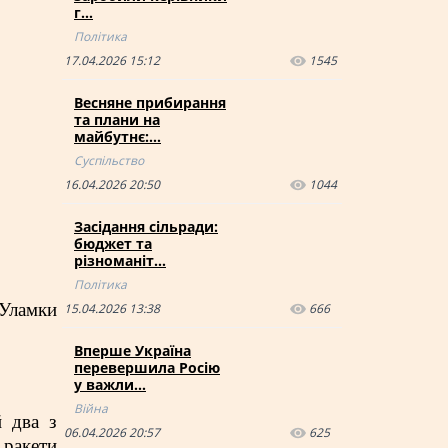
г…
Політика
17.04.2026 15:12
1545
Весняне прибирання
та плани на
майбутнє:…
Суспільство
16.04.2026 20:50
1044
Засідання сільради:
бюджет та
різноманіт…
Політика
 Уламки
15.04.2026 13:38
666
Вперше Україна
перевершила Росію
у важли…
Війна
й два з
06.04.2026 20:57
625
 ракети