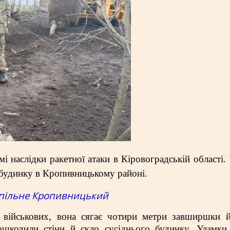
мі наслідки ракетної атаки в Кіровоградській області.
 будинку в Кропивницькому районі.
пільне Кропивницький
и військових, вона сягає чотири метри завширшки 
шкодили стіни й скло сусіднього будинку. Уламки