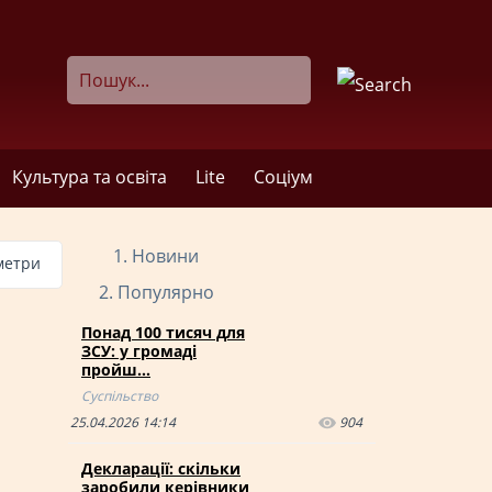
Культура та освіта
Lite
Соціум
Новини
метри
Популярно
Понад 100 тисяч для
ЗСУ: у громаді
пройш…
Суспільство
25.04.2026 14:14
904
Декларації: скільки
заробили керівники