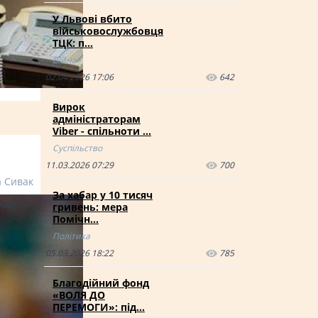
У Львові вбито
військовослужбовця
ТЦК: п…
Війна
02.04.2026 17:06
642
Вирок
адміністраторам
Viber - спільноти …
Суспільство
11.03.2026 07:29
700
а Сивак
За хабар у 10 тисяч
ндр
гривень: мера
Помічн…
Політика
05.03.2026 18:22
785
Благодійний фонд
«ВОЛЯ ДО
ПЕРЕМОГИ»: під…