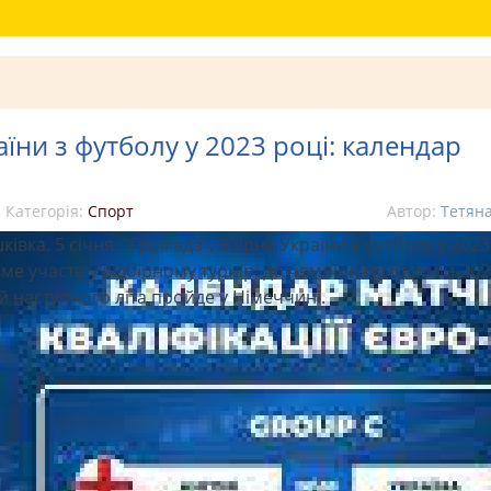
їни з футболу у 2023 році: календар
Категорія:
Спорт
Автор:
Тетян
ківка. 5 січня. "Громада". Збірна України з футболу у 2023
ьме участь у відбірному турнірі до чемпіонату Європи-202
й наступного літа пройде у Німеччині.