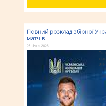
Повний розклад збірної Укра
матчів
05 січня 2023
Тиш
віз
яки