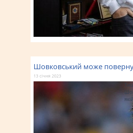
Шовковський може повернут
13 січня 2023
Тиш
Шов
які