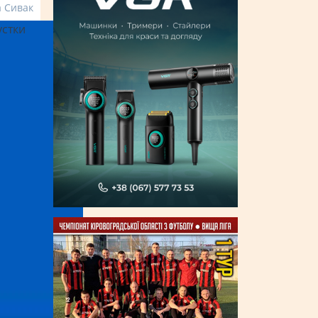
а Сивак
устки