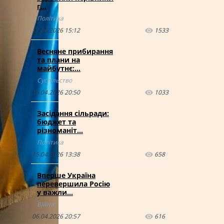
г…
Політика
17.04.2026 15:12
1533
Весняне прибирання
та плани на
майбутнє:…
Суспільство
16.04.2026 20:50
1033
Засідання сільради:
бюджет та
різноманіт…
Політика
15.04.2026 13:38
658
Вперше Україна
перевершила Росію
у важли…
Війна
06.04.2026 20:57
616