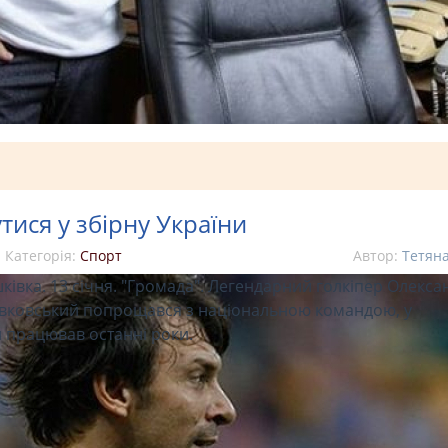
ися у збірну України
Категорія:
Спорт
Автор:
Тетян
ківка. 13 січня. "Громада". Легендарний голкіпер Олекса
ковський попрощався з національною командою, у
й працював останні роки.