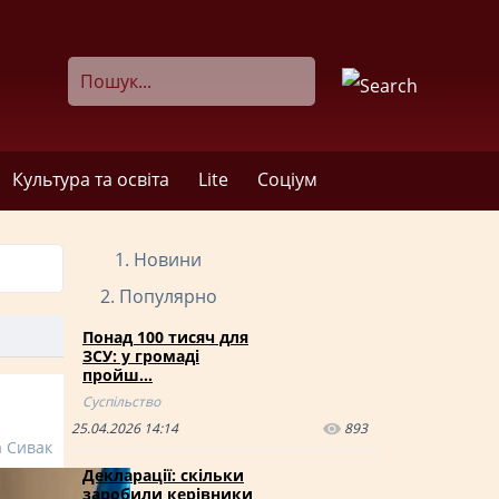
Культура та освіта
Lite
Соціум
Новини
Популярно
Понад 100 тисяч для
ЗСУ: у громаді
пройш…
Суспільство
25.04.2026 14:14
893
а Сивак
Декларації: скільки
заробили керівники