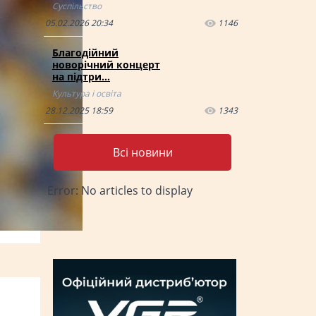
Суспільство
05.02.2026 20:34
1146
Благодійний
новорічний концерт
на підтри…
Культура і освіта
28.12.2025 18:59
1343
Всі новини
Error: No articles to display