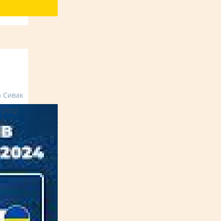
а Сивак
 році
4,