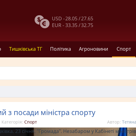
USD -
28.05 /
27.65
EUR -
33.35 /
32.75
о
Тишківська ТГ
Політика
Агроновини
Спорт
й з посади міністра спорту
Категорія:
Спорт
Автор:
Тетян
ківка. 23 січня. "Громада". Незабаром у Кабінеті міністрів