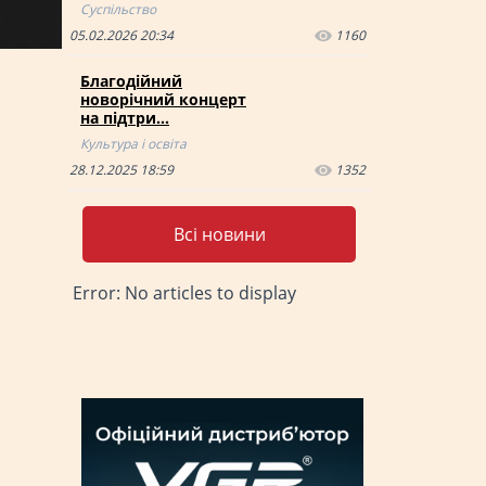
Суспільство
05.02.2026 20:34
1160
Благодійний
новорічний концерт
на підтри…
Культура і освіта
28.12.2025 18:59
1352
Всі новини
Error: No articles to display