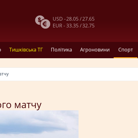
USD -
28.05 /
27.65
EUR -
33.35 /
32.75
о
Тишківська ТГ
Політика
Агроновини
Спорт
атчу
ого матчу