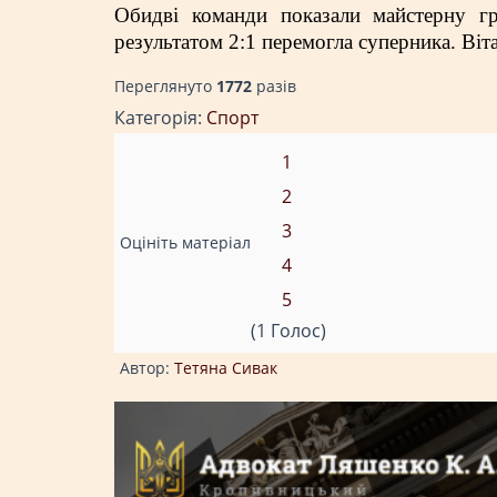
Обидві команди показали майстерну гр
результатом 2:1 перемогла суперника. Віт
Переглянуто
1772
разiв
Категорія:
Спорт
1
2
3
Оцініть матеріал
4
5
(1 Голос)
Автор:
Тетяна Сивак