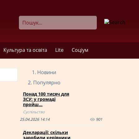
Культура та освіта
Lite
Соціум
Новини
Популярно
Понад 100 тисяч для
ЗСУ: у громаді
пройш…
Суспільство
25.04.2026 14:14
901
Декларації: скільки
заробили керівники