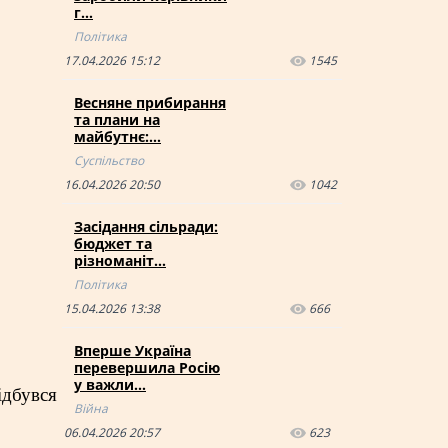
г…
Політика
17.04.2026 15:12
1545
Весняне прибирання
та плани на
майбутнє:…
Суспільство
16.04.2026 20:50
1042
Засідання сільради:
бюджет та
різноманіт…
Політика
15.04.2026 13:38
666
Вперше Україна
перевершила Росію
у важли…
ідбувся
Війна
06.04.2026 20:57
623