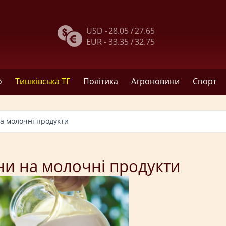
USD -
28.05 /
27.65
EUR -
33.35 /
32.75
о
Тишківська ТГ
Політика
Агроновини
Спорт
на молочні продукти
іни на молочні продукти