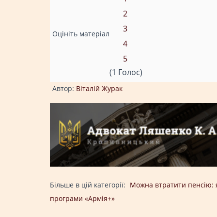
2
3
Оцініть матеріал
4
5
(1 Голос)
Автор:
Віталій Журак
Більше в цій категорії:
Можна втратити пенсію: 
програми «Армія+»