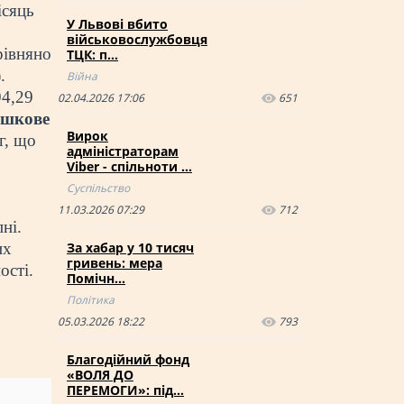
ісяць
У Львові вбито
військовослужбовця
рівняно
ТЦК: п…
.
Війна
94,29
02.04.2026 17:06
651
шкове
Вирок
г, що
адміністраторам
Viber - спільноти …
Суспільство
11.03.2026 07:29
712
ні.
их
За хабар у 10 тисяч
гривень: мера
ості.
Помічн…
Політика
05.03.2026 18:22
793
Благодійний фонд
«ВОЛЯ ДО
ПЕРЕМОГИ»: під…