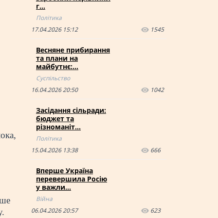
г…
Політика
17.04.2026 15:12
1545
Весняне прибирання
та плани на
майбутнє:…
Суспільство
16.04.2026 20:50
1042
Засідання сільради:
бюджет та
різноманіт…
ока,
Політика
15.04.2026 13:38
666
Вперше Україна
перевершила Росію
у важли…
Війна
ьше
06.04.2026 20:57
623
у.