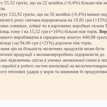
 55,52 грн/кг, що на 22 копійок (+0,4%) більше ніж м
рік.
ує 132,92 грн/кг, що на 56 копійок (-0,4%) менше по
нулого року сметана подорожчала на 19,85 грн (+15%)
ових пляшках, плівці чи в картонних коробках склала 
ісяць тому і на 15,52 грн (+16%) більше ніж торік.
Вер
яного виробництва в середньому коштує 440,08 грн/к
ісяця і на 94,06 грн (+21%) дорожче ніж торік.
тання цін на більшість молочних продуктів може бути
лочної продукції з молокопереробних підприємств до
их відключень світла в умовах аномальної спеки в лип
а перебої в роботі систем вентиляції на молочнотоварн
сті теплових ударів у корів та зниження їх продуктивн