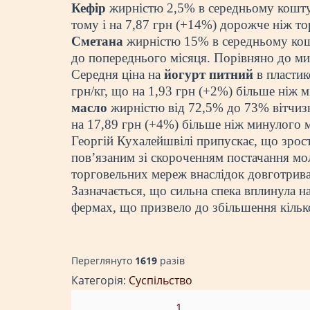
Кефір
жирністю 2,5% в середньому коштує
тому і на 7,87 грн (+14%) дорожче ніж то
Сметана
жирністю 15% в середньому кошт
до попереднього місяця. Порівняно до ми
Середня ціна на
йогурт питний
в пластик
грн/кг, що на 1,93 грн (+2%) більше ніж м
масло
жирністю від 72,5% до 73% вітчизн
на 17,89 грн (+4%) більше ніж минулого м
Георгій Кухалейшвілі припускає, що зрос
пов’язаним зі скороченням постачання мо
торговельних мереж внаслідок довготривал
Зазначається, що сильна спека вплинула н
фермах, що призвело до збільшення кілько
Переглянуто
1619
разiв
Категорія:
Суспільство
1