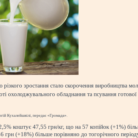
 різкого зростання стало скорочення виробництва мол
боті охолоджувального обладнання та псування готової
ргій Кухалейшвілі, передає «Громада».
,5% коштує 47,55 грн/кг, що на 57 копійок (+1%) біл
36 грн (+18%) більше порівняно до тогорічного період