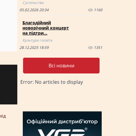
Суспільство
05.02.2026 20:34
1160
Благодійний
новорічний концерт
на підтри…
Культура і освіта
28.12.2025 18:59
1351
Всі новини
Error: No articles to display
хід