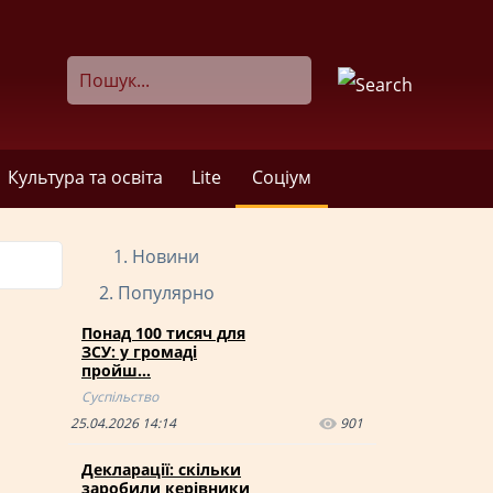
Культура та освіта
Lite
Соціум
Новини
Популярно
Понад 100 тисяч для
ЗСУ: у громаді
пройш…
Суспільство
25.04.2026 14:14
901
Декларації: скільки
заробили керівники