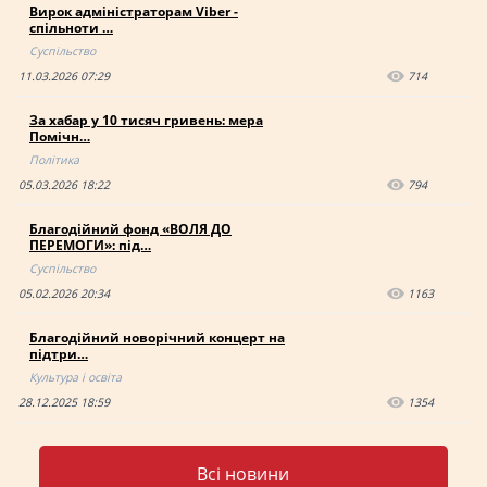
Вирок адміністраторам Viber -
спільноти …
Суспільство
11.03.2026 07:29
714
За хабар у 10 тисяч гривень: мера
Помічн…
Політика
05.03.2026 18:22
794
Благодійний фонд «ВОЛЯ ДО
ПЕРЕМОГИ»: під…
Суспільство
05.02.2026 20:34
1163
Благодійний новорічний концерт на
підтри…
Культура і освіта
28.12.2025 18:59
1354
Всі новини