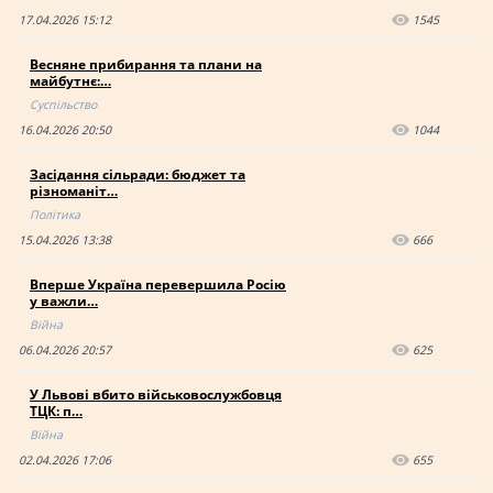
17.04.2026 15:12
1545
Весняне прибирання та плани на
майбутнє:…
Суспільство
16.04.2026 20:50
1044
Засідання сільради: бюджет та
різноманіт…
Політика
15.04.2026 13:38
666
Вперше Україна перевершила Росію
у важли…
Війна
06.04.2026 20:57
625
У Львові вбито військовослужбовця
ТЦК: п…
Війна
02.04.2026 17:06
655