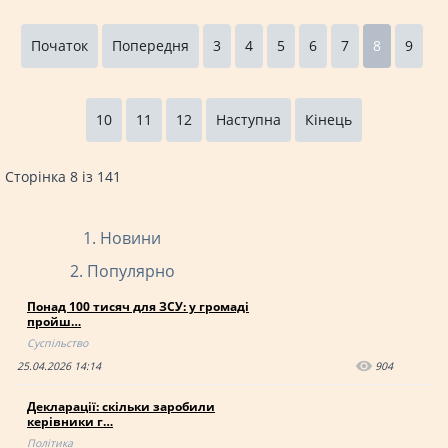
Початок
Попередня
3
4
5
6
7
8
9
10
11
12
Наступна
Кінець
Сторінка 8 із 141
Новини
Популярно
Понад 100 тисяч для ЗСУ: у громаді
пройш…
Суспільство
25.04.2026 14:14
904
Декларації: скільки заробили
керівники г…
Політика