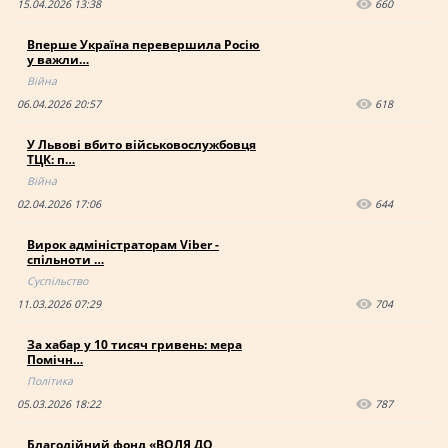
15.04.2026 13:38
660
Вперше Україна перевершила Росію
у важли…
Війна
06.04.2026 20:57
618
У Львові вбито військовослужбовця
ТЦК: п…
Війна
02.04.2026 17:06
644
Вирок адміністраторам Viber -
спільноти …
Суспільство
11.03.2026 07:29
704
За хабар у 10 тисяч гривень: мера
Помічн…
Політика
05.03.2026 18:22
787
Благодійний фонд «ВОЛЯ ДО