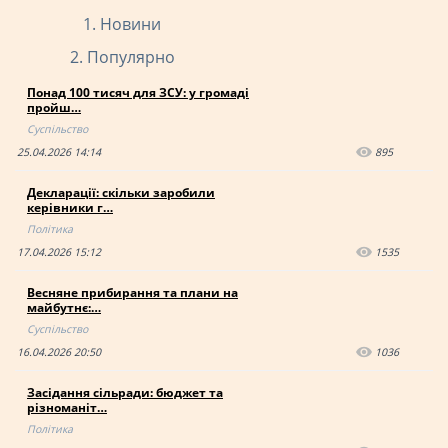
Новини
Популярно
Понад 100 тисяч для ЗСУ: у громаді
пройш…
Суспільство
25.04.2026 14:14
895
Декларації: скільки заробили
керівники г…
Політика
17.04.2026 15:12
1535
Весняне прибирання та плани на
майбутнє:…
Суспільство
16.04.2026 20:50
1036
Засідання сільради: бюджет та
різноманіт…
Політика