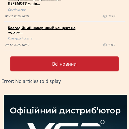
ПЕРЕМОГИ»: під…
Суспільство
05.02.2026 20:34
1149
Благодійний новорічний концерт на
підтри…
Культура і освіта
28.12.2025 18:59
1345
Всі новини
Error: No articles to display