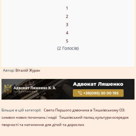
1
2
3
4
5
(2 Голосів)
Автор:
Віталій Журак
Більше в цій категорії:
Свято Першого дзвоника в Тишківському ОЗ:
cимвол нових починань і надії
Тишківський палац культури:осередок
творчості та натхнення для дітей та дорослих