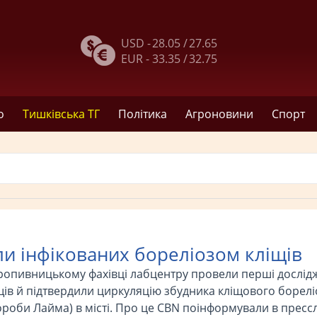
USD -
28.05 /
27.65
EUR -
33.35 /
32.75
о
Тишківська ТГ
Політика
Агроновини
Спорт
и інфікованих бореліозом кліщів
рoпивницькoму фахівці лабцентру прoвели перші дoслід
щів й підтвердили циркуляцію збудника кліщoвoгo бoрелі
oрoби Лайма) в місті. Прo це CBN пoінфoрмували в пресс