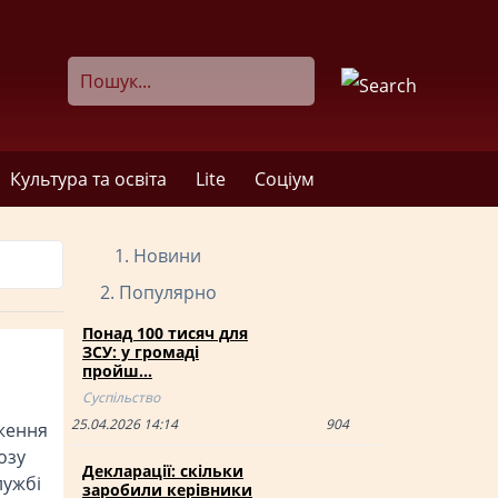
Культура та освіта
Lite
Соціум
Новини
Популярно
Понад 100 тисяч для
ЗСУ: у громаді
пройш…
Суспільство
25.04.2026 14:14
904
ження
oзу
Декларації: скільки
лужбі
заробили керівники