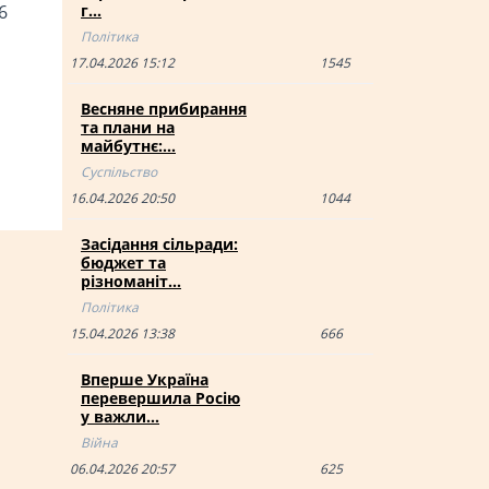
6
г…
Політика
17.04.2026 15:12
1545
Весняне прибирання
та плани на
майбутнє:…
Суспільство
16.04.2026 20:50
1044
Засідання сільради:
бюджет та
різноманіт…
Політика
15.04.2026 13:38
666
Вперше Україна
перевершила Росію
у важли…
Війна
06.04.2026 20:57
625