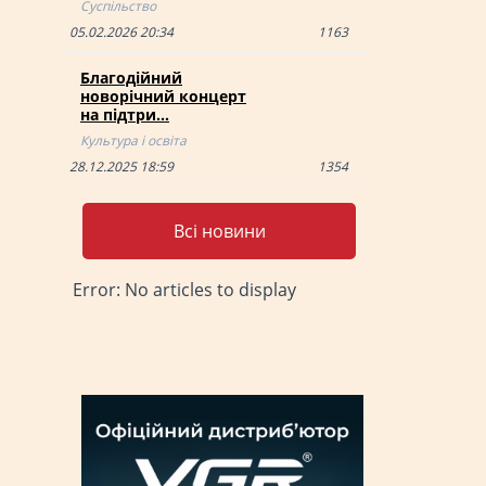
Суспільство
05.02.2026 20:34
1163
Благодійний
новорічний концерт
на підтри…
Культура і освіта
28.12.2025 18:59
1354
Всі новини
Error: No articles to display