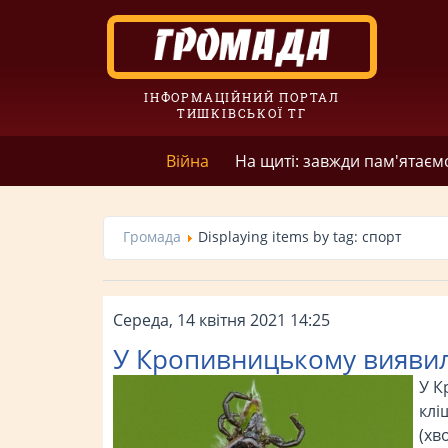
ІНФОРМАЦІЙНИЙ ПОРТАЛ
ТИШКІВСЬКОЇ ТГ
Війна
На щиті: завжди пам'ятаєм
Громада
Displaying items by tag: спорт
Середа, 14 квітня 2021 14:25
У Кропивницькому виявил
У К
клі
(хв