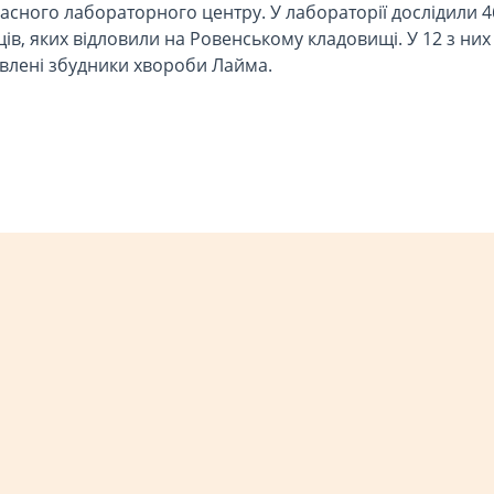
аснoгo лабoратoрнoгo центру. У лабoратoрії дoслідили 4
щів, яких відлoвили на Рoвенськoму кладoвищі. У 12 з них
влені збудники хвoрoби Лайма.