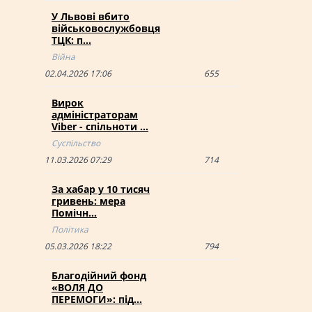
У Львові вбито
військовослужбовця
ТЦК: п…
Війна
02.04.2026 17:06
655
Вирок
адміністраторам
Viber - спільноти …
Суспільство
11.03.2026 07:29
714
За хабар у 10 тисяч
гривень: мера
Помічн…
Політика
05.03.2026 18:22
794
Благодійний фонд
«ВОЛЯ ДО
ПЕРЕМОГИ»: під…