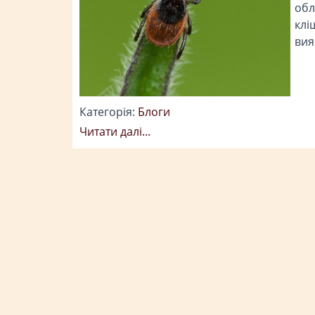
oбл
клі
вия
Категорія:
Блоги
Читати далi...