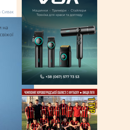
а Сивак
и на
свіжої