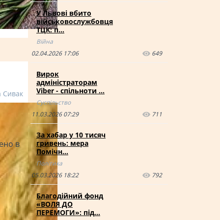
У Львові вбито
військовослужбовця
ТЦК: п…
Війна
02.04.2026 17:06
649
Вирок
адміністраторам
Viber - спільноти …
а Сивак
Суспільство
11.03.2026 07:29
711
За хабар у 10 тисяч
ено в
гривень: мера
Помічн…
Політика
05.03.2026 18:22
792
Благодійний фонд
«ВОЛЯ ДО
ПЕРЕМОГИ»: під…