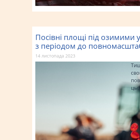
Посівні площі під озимими у
з періодом до повномасшта
14 листопада 2023
Тиш
сво
пов
цьо