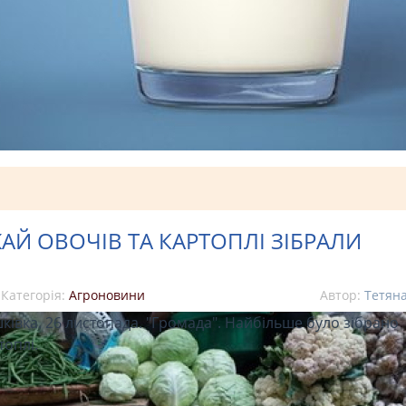
АЙ ОВОЧІВ ТА КАРТОПЛІ ЗІБРАЛИ
Категорія:
Агроновини
Автор:
Тетян
ківка. 26 листопада. "Громада". Найбільше було зібрано
топлі.