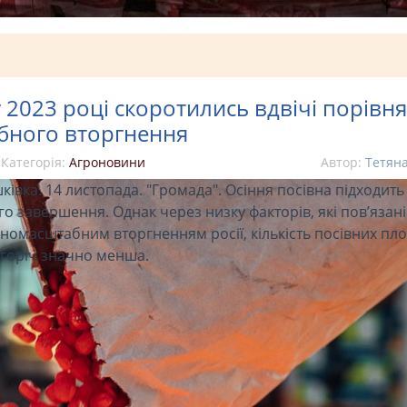
 2023 році скоротились вдвічі порівн
бного вторгнення
Категорія:
Агроновини
Автор:
Тетян
ківка. 14 листопада. "Громада". Осіння посівна підходить
го завершення. Однак через низку факторів, які пов’язані
номасштабним вторгненням росії, кількість посівних пл
горіч значно менша.