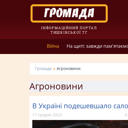
ІНФОРМАЦІЙНИЙ ПОРТАЛ
ТИШКІВСЬКОЇ ТГ
Війна
На щиті: завжди пам'ятаєм
Громада
Агроновини
Агроновини
В Україні подешевшало сал
17 грудня 2023
К
Тиш