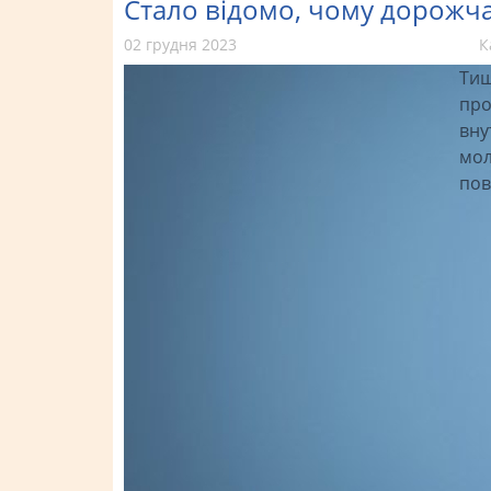
Стало відомо, чому дорожча
02 грудня 2023
К
Тиш
про
вну
мол
пов