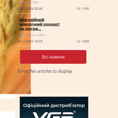
Суспільство
05.02.2026 20:34
1156
Благодійний
новорічний концерт
на підтри…
Культура і освіта
28.12.2025 18:59
1350
Всі новини
Error: No articles to display