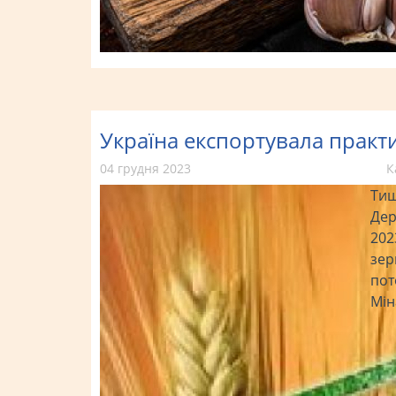
Україна експортувала практ
04 грудня 2023
К
Тиш
Дер
202
зер
пот
Мін