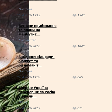
г…
Політика
17.04.2026 15:12
1543
Весняне прибирання
та плани на
майбутнє:…
Суспільство
16.04.2026 20:50
1040
Засідання сільради:
бюджет та
різноманіт…
Політика
15.04.2026 13:38
665
Вперше Україна
перевершила Росію
у важли…
Війна
06.04.2026 20:57
621