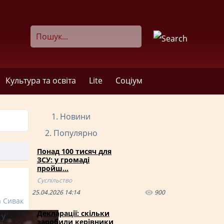
Культура та освіта
Lite
Соціум
Новини
Популярно
Понад 100 тисяч для
ЗСУ: у громаді
пройш…
Суспільство
25.04.2026 14:14
900
а Сивак
Декларації: скільки
 у
заробили керівники