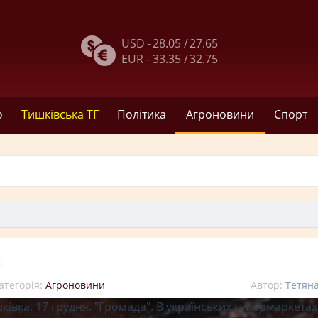
USD -
28.05 /
27.65
EUR -
33.35 /
32.75
о
Тишківська ТГ
Політика
Агроновини
Спорт
о
атегорія:
Агроновини
Автор:
Тетян
ківка. 17 грудня. "Громада". В українських супермаркетах