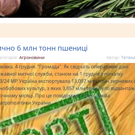
ично 6 млн тонн пшениці
атегорія:
Агроновини
Автор:
Тетян
ківка. 4 грудня. "Громада". Як свідчать оперативні дані
жавної митної служби, станом на 1 грудня з початку
3/24 МР Україна експортувала 13,097 млн тонн зернових і
нобобових культур, з яких 3,857 млн тонн було відвантаж
очному місяці. Про це повідомила пресслужба
агрополітики України.