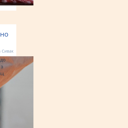
яно
а Сивак
 до
 з
ощ