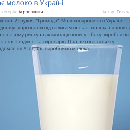
є молоко в Україні
атегорія:
Агроновини
Автор:
Тетян
ківка. 2 грудня. "Громада". Молокосировина в Україні
довжує дорожчати під впливом нестачі молока-сировин
трішньому ринку та активізації попиту з боку виробників 
очної продукції та сироварів. Про це говориться у
ідомленні Асоціації виробників молока.