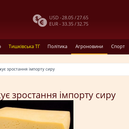
USD -
28.05 /
27.65
EUR -
33.35 /
32.75
о
Тишківська ТГ
Політика
Агроновини
Спорт
кує зростання імпорту сиру
ує зростання імпорту сиру