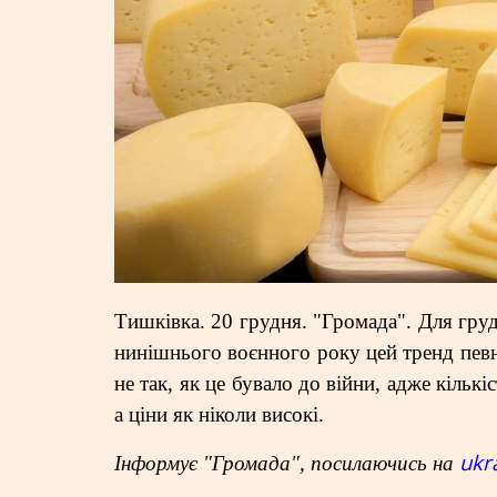
Тишківка. 20 грудня. "Громада". Для гру
нинішнього воєнного року цей тренд певн
не так, як це бувало до війни, адже кільк
а ціни як ніколи високі.
ukr
Інформує "Громада", посилаючись на