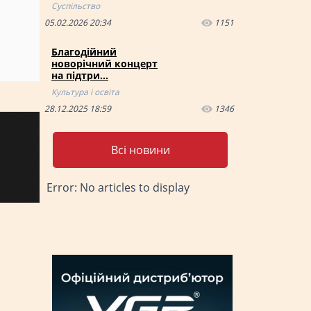
Суспільство
05.02.2026 20:34
1151
Благодійний
новорічний концерт
на підтри…
Культура і освіта
28.12.2025 18:59
1346
Всі новини
Error: No articles to display