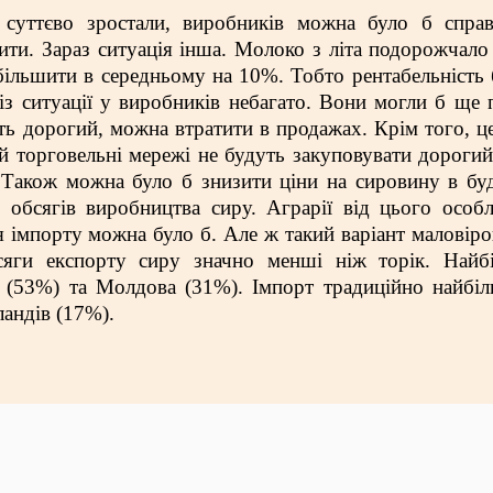
суттєво зростали, виробників можна було б справ
ити. Зараз ситуація інша. Молоко з літа подорожчало
збільшити в середньому на 10%. Тобто рентабельність 
 із ситуації у виробників небагато. Вони могли б ще 
сить дорогий, можна втратити в продажах. Крім того, ц
й торговельні мережі не будуть закуповувати дорогий
 Також можна було б знизити ціни на сировину в бу
 обсягів виробництва сиру. Аграрії від цього особ
я імпорту можна було б. Але ж такий варіант маловіро
яги експорту сиру значно менші ніж торік. Найб
н (53%) та Молдова (31%). Імпорт традиційно найбі
андів (17%).