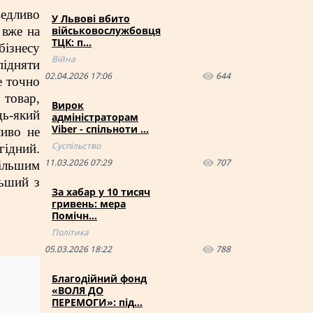
едливо
У Львові вбито
 вже на
військовослужбовця
ТЦК: п…
бізнесу
Війна
підняти
02.04.2026 17:06
644
е точно
 товар,
Вирок
дь-який
адміністраторам
Viber - спільноти …
ливо не
Суспільство
гідний.
11.03.2026 07:29
707
ільшим
льший з
За хабар у 10 тисяч
гривень: мера
Помічн…
Політика
05.03.2026 18:22
788
Благодійний фонд
«ВОЛЯ ДО
ПЕРЕМОГИ»: під…