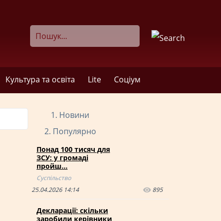
Культура та освіта
Lite
Соціум
Новини
Популярно
Понад 100 тисяч для
ЗСУ: у громаді
пройш…
Суспільство
25.04.2026 14:14
895
Декларації: скільки
заробили керівники