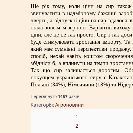
Ще рік тому, коли ціни на сир також 
звинуватити в надмірному бажанні зароб
чверть, а відпускні ціни на сир вдалося 
стала зовсім мізерною. Варіантів виходу
ціни, але це не так просто. Сир і так до
буде стимулювати зростання імпорту. Та 
який має сумнівні перспективи продажу.
спосіб, нехай навіть коштом скорочення
збідніли б, а вплинути на темпи зростанн
Так що сир залишається дорогим. Обс
покупцем українського сиру є Казахста
Польщі (34%), Німеччини (18%) та Нідерл
Переглянуто
1457
разiв
Категорія:
Агроновини
1
2