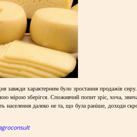
дня завжди характерним було зростання продажів сиру.
ою мірою зберігся. Споживчий попит зріс, хоча, звич
ість населення далеко не та, що була раніше, доходи скр
agroconsult