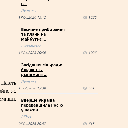
г…
Політика
17.04.2026 15:12
1536
Весняне прибирання
та плани на
майбутнє:…
Суспільство
16.04.2026 20:50
1036
Засідання сільради:
бюджет та
різноманіт…
Політика
 Навіть
15.04.2026 13:38
661
айно ж,
омніші,
Вперше Україна
перевершила Росію
у важли…
Війна
06.04.2026 20:57
618