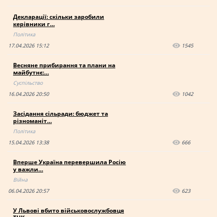
Декларації: скільки заробили
керівники г…
Політика
17.04.2026 15:12
1545
Весняне прибирання та плани на
майбутнє:…
Суспільство
16.04.2026 20:50
1042
Засідання сільради: бюджет та
різноманіт…
Політика
15.04.2026 13:38
666
Вперше Україна перевершила Росію
у важли…
Війна
06.04.2026 20:57
623
У Львові вбито військовослужбовця