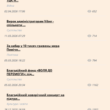
ТЦК: п…
Війна
02.04.2026 17:06
652
Вирок адміністраторам Viber -
спільноти …
Суспільство
11.03.2026 07:29
714
За хабар у 10 тисяч гривень: мера
Помічн…
Політика
05.03.2026 18:22
794
Благодійний фонд «ВОЛЯ ДО
ПЕРЕМОГИ»: під…
Суспільство
05.02.2026 20:34
1162
Благодійний новорічний концерт на
підтри…
Культура і освіта
28.12.2025 18:59
1352