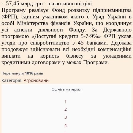
– 57,45 млрд грн – на антивоєнні цілі.
Програму реалізує Фонд розвитку підприємництва
(ФРП), єдиним учасником якого є Уряд України в
особі Міністерства фінансів України, що координує
усі аспекти діяльності Фонду. За Державною
програмою «Доступні кредити 5-7-9%» ФРП уклав
угоди про співробітництво з 45 банками. Держава
продовжує здійснювати всі необхідні компенсаційні
виплати на користь бізнесу за укладеними
кредитними договорами у межах Програми.
Переглянуто
1016
разiв
Категорія:
Агроновини
Оцініть матеріал
1
2
3
4