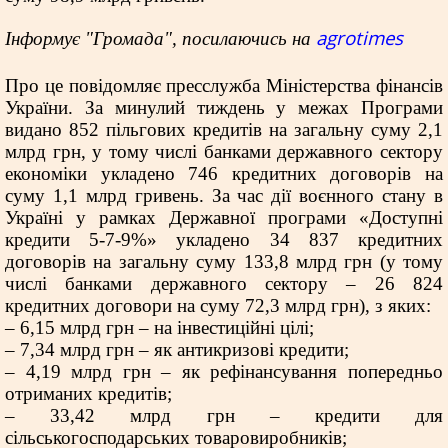
agrotimes
Інформує "Громада", посилаючись на
Про це повідомляє пресслужба Міністерства фінансів
України. За минулий тиждень у межах Програми
видано 852 пільгових кредитів на загальну суму 2,1
млрд грн, у тому числі банками державного сектору
економіки укладено 746 кредитних договорів на
суму 1,1 млрд гривень. За час дії воєнного стану в
Україні у рамках Державної програми «Доступні
кредити 5-7-9%» укладено 34 837 кредитних
договорів на загальну суму 133,8 млрд грн (у тому
числі банками державного сектору – 26 824
кредитних договори на суму 72,3 млрд грн), з яких:
– 6,15 млрд грн – на інвестиційні цілі;
– 7,34 млрд грн – як антикризові кредити;
– 4,19 млрд грн – як рефінансування попередньо
отриманих кредитів;
– 33,42 млрд грн – кредити для
сільськогосподарських товаровиробників;