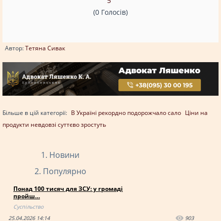
5
(0 Голосів)
Автор:
Тетяна Сивак
Більше в цій категорії:
В Україні рекордно подорожчало сало
Ціни на
продукти невдовзі суттєво зростуть
Новини
Популярно
Понад 100 тисяч для ЗСУ: у громаді
пройш…
Суспільство
25.04.2026 14:14
903